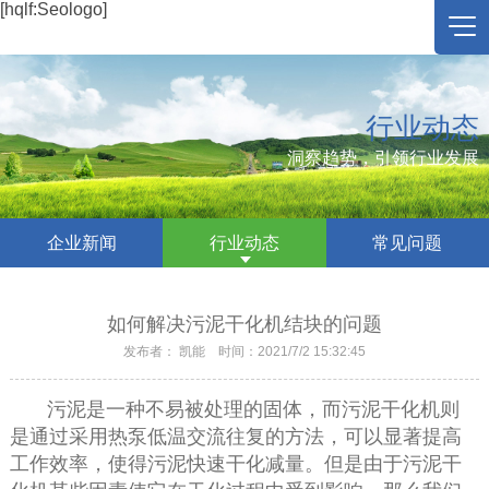
[hqlf:Seologo]
行业动态
洞察趋势，引领行业发展
企业新闻
行业动态
常见问题
如何解决污泥干化机结块的问题
发布者： 凯能 时间：2021/7/2 15:32:45
污泥是
一种
不易被处理的
固体
，
而
污泥干化机
则
是
通过采用热泵低温交流往复的方法，可以显著提高
工作效率，
使得污泥快速干化减量。
但是
由于污泥干