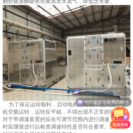
翻炒板接触吸收热量蒸发水蒸气，降低含水量。
可以介绍下你们的产品么？
你们是怎么收费的呢？
为了保证运转顺利，启动电机的时候，使污泥干化
机空载运转，运转应平稳，不得出现不正常的噪声。
对于带调速装置的应在可调节范围内进行调速，加速
时应缓慢进行以检查调速特性是否符合要求。
以上是