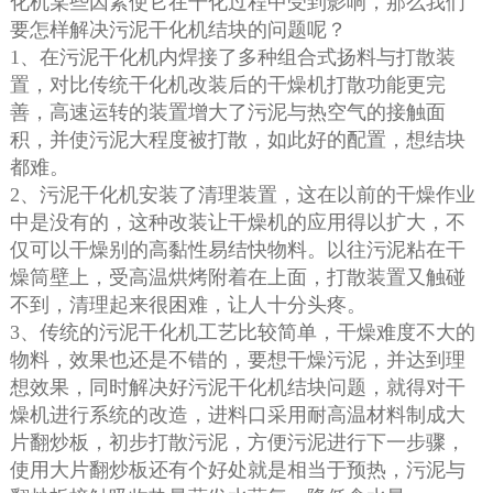
化机某些因素使它在干化过程中受到
影响，那么
我们
要
怎样解决污泥干化机结块的问题呢？
1
、
在污泥干化机内焊接了多种组合式扬料与打散装
置，对比传统干化机改装后的干燥机打散功能更完
善，高速运转的装置增大了污泥与热空气的接触面
积，并使污泥大程度被打散，如此好的配置，想结块
都难。
2
、
污泥干化机安装了清理装置，这在以前的干燥作业
中是没有的，这种改装让干燥机的应用得以扩大，不
仅可以干燥别的高黏性易结快物料。以往污泥粘在干
燥筒壁上，受高温烘烤附着在上面，打散装置又触碰
不到，清理起来很困难，让人十分头疼。
3
、
传统的污泥干化机工艺比较简单，干燥难度不大的
物料，效果也还是不错的，要想干燥污泥，并达到理
想效果，同时解决好污泥干化机结块问题，就得对干
燥机进行系统的改造，进料口采用耐高温材料制成大
片翻炒板，初步打散污泥，方便污泥进行下一步骤，
使用大片翻炒板还有个好处就是相当于预热，污泥与